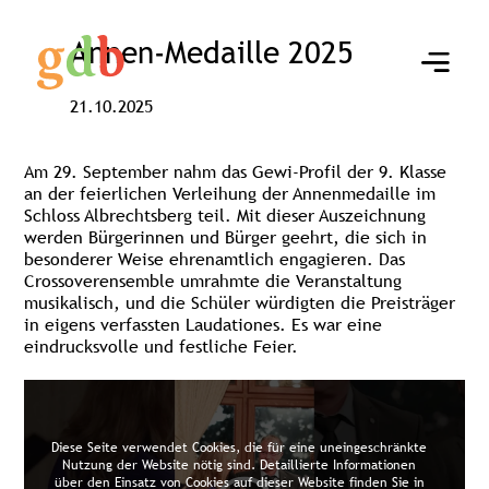
Annen-Medaille 2025
21.10.2025
Am 29. September nahm das Gewi-Profil der 9. Klasse
an der feierlichen Verleihung der Annenmedaille im
Schloss Albrechtsberg teil. Mit dieser Auszeichnung
werden Bürgerinnen und Bürger geehrt, die sich in
besonderer Weise ehrenamtlich engagieren. Das
Crossoverensemble umrahmte die Veranstaltung
musikalisch, und die Schüler würdigten die Preisträger
in eigens verfassten Laudationes. Es war eine
eindrucksvolle und festliche Feier.
Diese Seite verwendet Cookies, die für eine uneingeschränkte
Nutzung der Website nötig sind. Detaillierte Informationen
über den Einsatz von Cookies auf dieser Website finden Sie in